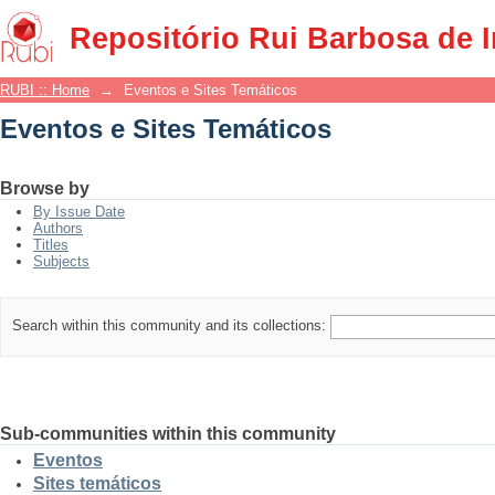
Eventos e Sites Temáticos
Repositório Rui Barbosa de 
RUBI :: Home
→
Eventos e Sites Temáticos
Eventos e Sites Temáticos
Browse by
By Issue Date
Authors
Titles
Subjects
Search within this community and its collections:
Sub-communities within this community
Eventos
Sites temáticos