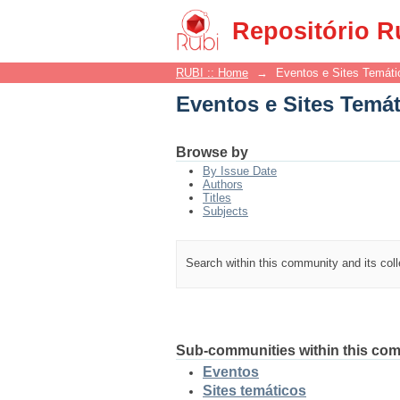
Eventos e Sites Temá
Repositório R
RUBI :: Home
→
Eventos e Sites Temáti
Eventos e Sites Temá
Browse by
By Issue Date
Authors
Titles
Subjects
Search within this community and its col
Sub-communities within this co
Eventos
Sites temáticos