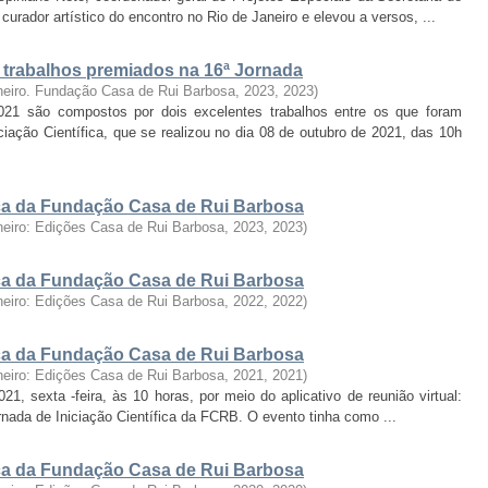
urador artístico do encontro no Rio de Janeiro e elevou a versos, ...
: trabalhos premiados na 16ª Jornada
neiro. Fundação Casa de Rui Barbosa, 2023
,
2023
)
2021 são compostos por dois excelentes trabalhos entre os que foram
iação Científica, que se realizou no dia 08 de outubro de 2021, das 10h
fica da Fundação Casa de Rui Barbosa
neiro: Edições Casa de Rui Barbosa, 2023
,
2023
)
fica da Fundação Casa de Rui Barbosa
neiro: Edições Casa de Rui Barbosa, 2022
,
2022
)
fica da Fundação Casa de Rui Barbosa
neiro: Edições Casa de Rui Barbosa, 2021
,
2021
)
, sexta -feira, às 10 horas, por meio do aplicativo de reunião virtual:
ornada de Iniciação Científica da FCRB. O evento tinha como ...
fica da Fundação Casa de Rui Barbosa