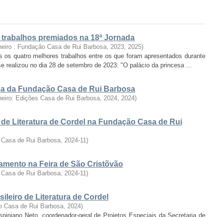
: trabalhos premiados na 18ª Jornada
neiro : Fundação Casa de Rui Barbosa, 2023
,
2025
)
s os quatro melhores trabalhos entre os que foram apresentados durante
se realizou no dia 28 de setembro de 2023: "O palácio da princesa ...
fica da Fundação Casa de Rui Barbosa
neiro: Edições Casa de Rui Barbosa, 2024
,
2024
)
 de Literatura de Cordel na Fundação Casa de Rui
 Casa de Rui Barbosa
,
2024-11
)
ramento na Feira de São Cristõvão
 Casa de Rui Barbosa
,
2024-11
)
ileiro de Literatura de Cordel
o Casa de Rui Barbosa
,
2024
)
rispiniano Neto, coordenador-geral de Projetos Especiais da Secretaria de