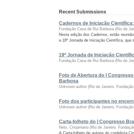
Recent Submissions
Cadernos de Iniciação Científica
Fundação Casa de Rui Barbosa
(
Rio de Ja
Nesta edição dos Cadernos, estão reunido
a 18ª Jornada de Iniciação Científica, que 
19ª Jornada de Iniciação Cientí
Fundação Casa de Rui Barbosa
(
Rio de Ja
Foto de Abertura do I Congresso
Barbosa
Unknown author
(
Rio de Janeiro. Fundação
Foto dos participantes no encer
Unknown author
(
Rio de Janeiro. Fundação
Carta-folheto do I Congresso Bras
Neto, Crispiniano
(
Rio de Janeiro. Fundaçã
A Carta-folheto de autoria do cordelista C