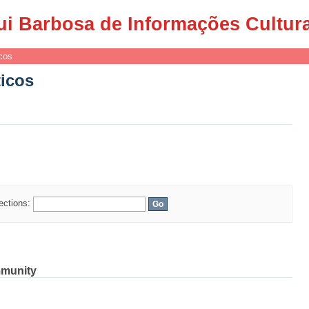
ticos
ui Barbosa de Informações Cultur
cos
ticos
lections:
mmunity