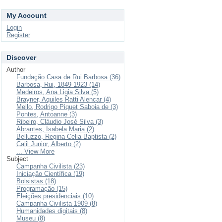
My Account
Login
Register
Discover
Author
Fundação Casa de Rui Barbosa (36)
Barbosa, Rui, 1849-1923 (14)
Medeiros, Ana Ligia Silva (5)
Brayner, Aquiles Ratti Alencar (4)
Mello, Rodrigo Piquet Saboia de (3)
Pontes, Antoanne (3)
Ribeiro, Cláudio José Silva (3)
Abrantes, Isabela Maria (2)
Belluzzo, Regina Celia Baptista (2)
Calil Junior, Alberto (2)
... View More
Subject
Campanha Civilista (23)
Iniciação Científica (19)
Bolsistas (18)
Programação (15)
Eleições presidenciais (10)
Campanha Civilista 1909 (8)
Humanidades digitais (8)
Museu (8)