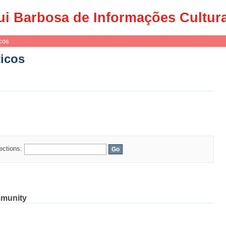
ticos
ui Barbosa de Informações Cultur
cos
ticos
lections:
mmunity