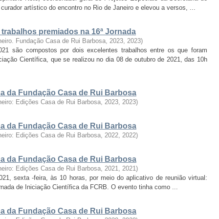
urador artístico do encontro no Rio de Janeiro e elevou a versos, ...
: trabalhos premiados na 16ª Jornada
neiro. Fundação Casa de Rui Barbosa, 2023
,
2023
)
2021 são compostos por dois excelentes trabalhos entre os que foram
iação Científica, que se realizou no dia 08 de outubro de 2021, das 10h
fica da Fundação Casa de Rui Barbosa
neiro: Edições Casa de Rui Barbosa, 2023
,
2023
)
fica da Fundação Casa de Rui Barbosa
neiro: Edições Casa de Rui Barbosa, 2022
,
2022
)
fica da Fundação Casa de Rui Barbosa
neiro: Edições Casa de Rui Barbosa, 2021
,
2021
)
, sexta -feira, às 10 horas, por meio do aplicativo de reunião virtual:
ornada de Iniciação Científica da FCRB. O evento tinha como ...
fica da Fundação Casa de Rui Barbosa