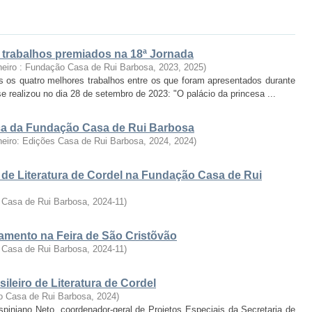
: trabalhos premiados na 18ª Jornada
neiro : Fundação Casa de Rui Barbosa, 2023
,
2025
)
s os quatro melhores trabalhos entre os que foram apresentados durante
se realizou no dia 28 de setembro de 2023: "O palácio da princesa ...
fica da Fundação Casa de Rui Barbosa
neiro: Edições Casa de Rui Barbosa, 2024
,
2024
)
 de Literatura de Cordel na Fundação Casa de Rui
 Casa de Rui Barbosa
,
2024-11
)
ramento na Feira de São Cristõvão
 Casa de Rui Barbosa
,
2024-11
)
ileiro de Literatura de Cordel
o Casa de Rui Barbosa
,
2024
)
rispiniano Neto, coordenador-geral de Projetos Especiais da Secretaria de