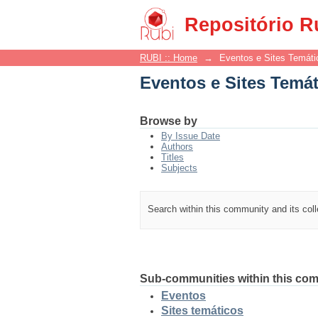
Eventos e Sites Temá
Repositório R
RUBI :: Home
→
Eventos e Sites Temáti
Eventos e Sites Temá
Browse by
By Issue Date
Authors
Titles
Subjects
Search within this community and its col
Sub-communities within this co
Eventos
Sites temáticos