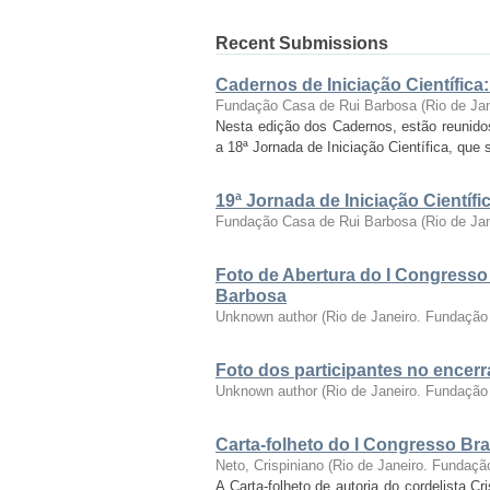
Recent Submissions
Cadernos de Iniciação Científica
Fundação Casa de Rui Barbosa
(
Rio de Ja
Nesta edição dos Cadernos, estão reunido
a 18ª Jornada de Iniciação Científica, que 
19ª Jornada de Iniciação Cientí
Fundação Casa de Rui Barbosa
(
Rio de Ja
Foto de Abertura do I Congresso
Barbosa
Unknown author
(
Rio de Janeiro. Fundação
Foto dos participantes no encer
Unknown author
(
Rio de Janeiro. Fundação
Carta-folheto do I Congresso Bras
Neto, Crispiniano
(
Rio de Janeiro. Fundaçã
A Carta-folheto de autoria do cordelista C