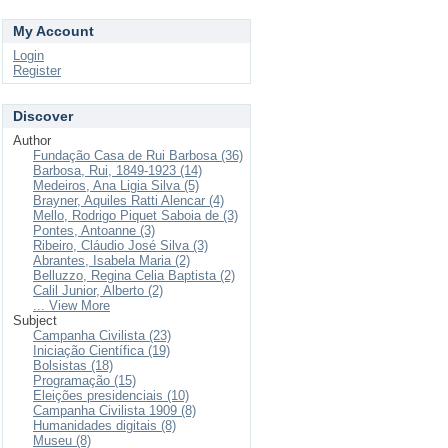
My Account
Login
Register
Discover
Author
Fundação Casa de Rui Barbosa (36)
Barbosa, Rui, 1849-1923 (14)
Medeiros, Ana Ligia Silva (5)
Brayner, Aquiles Ratti Alencar (4)
Mello, Rodrigo Piquet Saboia de (3)
Pontes, Antoanne (3)
Ribeiro, Cláudio José Silva (3)
Abrantes, Isabela Maria (2)
Belluzzo, Regina Celia Baptista (2)
Calil Junior, Alberto (2)
... View More
Subject
Campanha Civilista (23)
Iniciação Científica (19)
Bolsistas (18)
Programação (15)
Eleições presidenciais (10)
Campanha Civilista 1909 (8)
Humanidades digitais (8)
Museu (8)