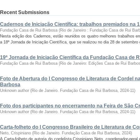
Recent Submissions
Cadernos de Iniciação Científica: trabalhos premiados na 
Fundação Casa de Rui Barbosa
(
Rio de Janeiro : Fundação Casa de Rui Bar
Nesta edição dos Cadernos, estão reunidos os quatro melhores trabalhos en
a 18ª Jornada de Iniciação Científica, que se realizou no dia 28 de setembro 
19ª Jornada de Iniciação Científica da Fundação Casa de 
Fundação Casa de Rui Barbosa
(
Rio de Janeiro: Edições Casa de Rui Barbo
Foto de Abertura do I Congresso de Literatura de Cordel 
Barbosa
Unknown author
(
Rio de Janeiro. Fundação Casa de Rui Barbosa
,
2024-11
)
Foto dos participantes no encerramento na Feira de São C
Unknown author
(
Rio de Janeiro. Fundação Casa de Rui Barbosa
,
2024-11
)
Carta-folheto do I Congresso Brasileiro de Literatura de Co
Neto, Crispiniano
(
Rio de Janeiro. Fundação Casa de Rui Barbosa
,
2024
)
A Carta-folheto de autoria do cordelista Crispiniano Neto, coordenador-geral