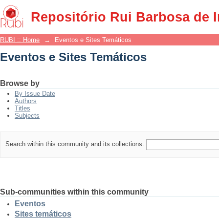
Eventos e Sites Temáticos
Repositório Rui Barbosa de 
RUBI :: Home
→
Eventos e Sites Temáticos
Eventos e Sites Temáticos
Browse by
By Issue Date
Authors
Titles
Subjects
Search within this community and its collections:
Sub-communities within this community
Eventos
Sites temáticos