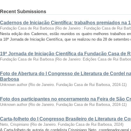
Recent Submissions
Cadernos de Iniciação Científica: trabalhos premiados na 
Fundação Casa de Rui Barbosa
(
Rio de Janeiro : Fundação Casa de Rui Bar
Nesta edição dos Cadernos, estão reunidos os quatro melhores trabalhos en
a 18ª Jornada de Iniciação Científica, que se realizou no dia 28 de setembro 
19ª Jornada de Iniciação Científica da Fundação Casa de 
Fundação Casa de Rui Barbosa
(
Rio de Janeiro: Edições Casa de Rui Barbo
Foto de Abertura do I Congresso de Literatura de Cordel 
Barbosa
Unknown author
(
Rio de Janeiro. Fundação Casa de Rui Barbosa
,
2024-11
)
Foto dos participantes no encerramento na Feira de São C
Unknown author
(
Rio de Janeiro. Fundação Casa de Rui Barbosa
,
2024-11
)
Carta-folheto do I Congresso Brasileiro de Literatura de Co
Neto, Crispiniano
(
Rio de Janeiro. Fundação Casa de Rui Barbosa
,
2024
)
A Carta-folheto de autoria do cordelista Crispiniano Neto, coordenador-geral