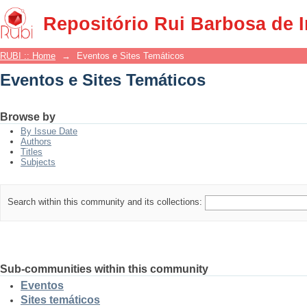
Eventos e Sites Temáticos
Repositório Rui Barbosa de 
RUBI :: Home
→
Eventos e Sites Temáticos
Eventos e Sites Temáticos
Browse by
By Issue Date
Authors
Titles
Subjects
Search within this community and its collections:
Sub-communities within this community
Eventos
Sites temáticos