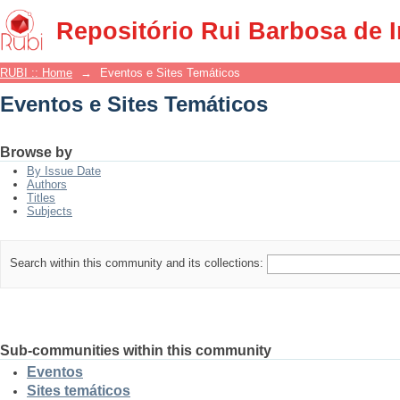
Eventos e Sites Temáticos
Repositório Rui Barbosa de 
RUBI :: Home
→
Eventos e Sites Temáticos
Eventos e Sites Temáticos
Browse by
By Issue Date
Authors
Titles
Subjects
Search within this community and its collections:
Sub-communities within this community
Eventos
Sites temáticos