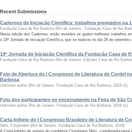
Recent Submissions
Cadernos de Iniciação Científica: trabalhos premiados na 
Fundação Casa de Rui Barbosa
(
Rio de Janeiro : Fundação Casa de Rui Bar
Nesta edição dos Cadernos, estão reunidos os quatro melhores trabalhos en
a 18ª Jornada de Iniciação Científica, que se realizou no dia 28 de setembro 
19ª Jornada de Iniciação Científica da Fundação Casa de 
Fundação Casa de Rui Barbosa
(
Rio de Janeiro: Edições Casa de Rui Barbo
Foto de Abertura do I Congresso de Literatura de Cordel 
Barbosa
Unknown author
(
Rio de Janeiro. Fundação Casa de Rui Barbosa
,
2024-11
)
Foto dos participantes no encerramento na Feira de São C
Unknown author
(
Rio de Janeiro. Fundação Casa de Rui Barbosa
,
2024-11
)
Carta-folheto do I Congresso Brasileiro de Literatura de Co
Neto, Crispiniano
(
Rio de Janeiro. Fundação Casa de Rui Barbosa
,
2024
)
A Carta-folheto de autoria do cordelista Crispiniano Neto, coordenador-geral