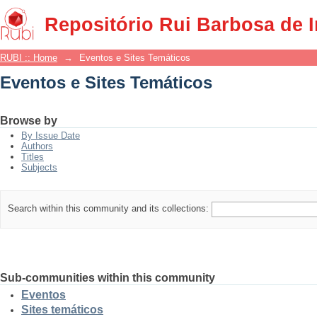
Eventos e Sites Temáticos
Repositório Rui Barbosa de 
RUBI :: Home
→
Eventos e Sites Temáticos
Eventos e Sites Temáticos
Browse by
By Issue Date
Authors
Titles
Subjects
Search within this community and its collections:
Sub-communities within this community
Eventos
Sites temáticos