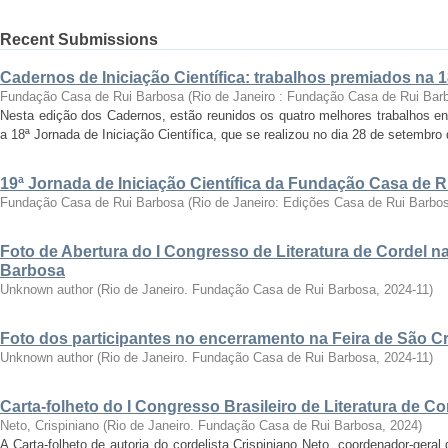
Recent Submissions
Cadernos de Iniciação Científica: trabalhos premiados na 
Fundação Casa de Rui Barbosa
(
Rio de Janeiro : Fundação Casa de Rui Bar
Nesta edição dos Cadernos, estão reunidos os quatro melhores trabalhos en
a 18ª Jornada de Iniciação Científica, que se realizou no dia 28 de setembro 
19ª Jornada de Iniciação Científica da Fundação Casa de 
Fundação Casa de Rui Barbosa
(
Rio de Janeiro: Edições Casa de Rui Barbo
Foto de Abertura do I Congresso de Literatura de Cordel 
Barbosa
Unknown author
(
Rio de Janeiro. Fundação Casa de Rui Barbosa
,
2024-11
)
Foto dos participantes no encerramento na Feira de São C
Unknown author
(
Rio de Janeiro. Fundação Casa de Rui Barbosa
,
2024-11
)
Carta-folheto do I Congresso Brasileiro de Literatura de Co
Neto, Crispiniano
(
Rio de Janeiro. Fundação Casa de Rui Barbosa
,
2024
)
A Carta-folheto de autoria do cordelista Crispiniano Neto, coordenador-geral