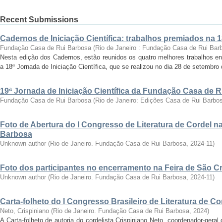
Recent Submissions
Cadernos de Iniciação Científica: trabalhos premiados na 
Fundação Casa de Rui Barbosa
(
Rio de Janeiro : Fundação Casa de Rui Bar
Nesta edição dos Cadernos, estão reunidos os quatro melhores trabalhos en
a 18ª Jornada de Iniciação Científica, que se realizou no dia 28 de setembro 
19ª Jornada de Iniciação Científica da Fundação Casa de 
Fundação Casa de Rui Barbosa
(
Rio de Janeiro: Edições Casa de Rui Barbo
Foto de Abertura do I Congresso de Literatura de Cordel 
Barbosa
Unknown author
(
Rio de Janeiro. Fundação Casa de Rui Barbosa
,
2024-11
)
Foto dos participantes no encerramento na Feira de São C
Unknown author
(
Rio de Janeiro. Fundação Casa de Rui Barbosa
,
2024-11
)
Carta-folheto do I Congresso Brasileiro de Literatura de Co
Neto, Crispiniano
(
Rio de Janeiro. Fundação Casa de Rui Barbosa
,
2024
)
A Carta-folheto de autoria do cordelista Crispiniano Neto, coordenador-geral