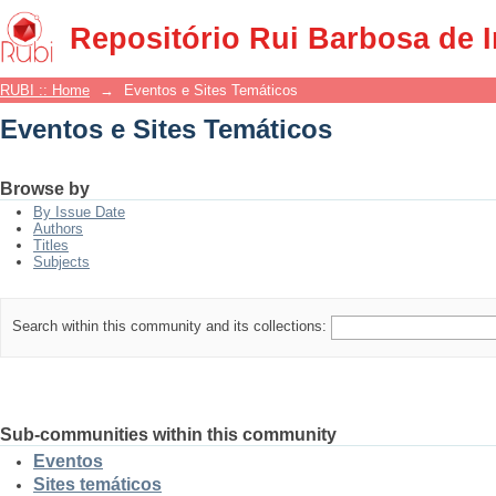
Eventos e Sites Temáticos
Repositório Rui Barbosa de 
RUBI :: Home
→
Eventos e Sites Temáticos
Eventos e Sites Temáticos
Browse by
By Issue Date
Authors
Titles
Subjects
Search within this community and its collections:
Sub-communities within this community
Eventos
Sites temáticos