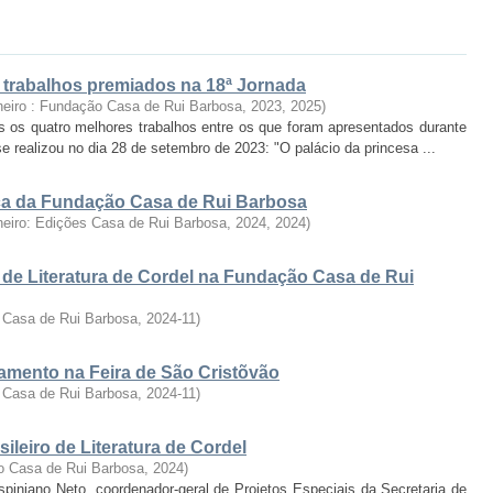
: trabalhos premiados na 18ª Jornada
neiro : Fundação Casa de Rui Barbosa, 2023
,
2025
)
s os quatro melhores trabalhos entre os que foram apresentados durante
se realizou no dia 28 de setembro de 2023: "O palácio da princesa ...
fica da Fundação Casa de Rui Barbosa
neiro: Edições Casa de Rui Barbosa, 2024
,
2024
)
 de Literatura de Cordel na Fundação Casa de Rui
 Casa de Rui Barbosa
,
2024-11
)
ramento na Feira de São Cristõvão
 Casa de Rui Barbosa
,
2024-11
)
ileiro de Literatura de Cordel
o Casa de Rui Barbosa
,
2024
)
rispiniano Neto, coordenador-geral de Projetos Especiais da Secretaria de