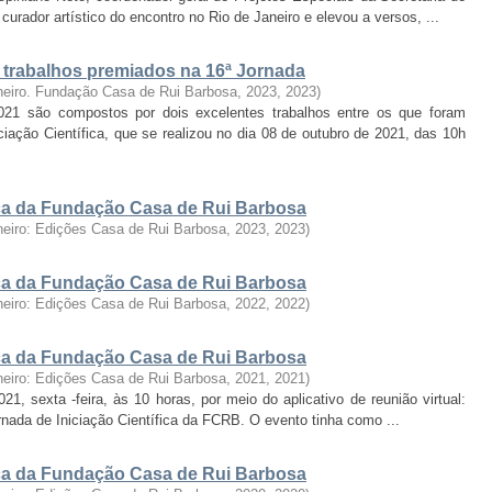
urador artístico do encontro no Rio de Janeiro e elevou a versos, ...
: trabalhos premiados na 16ª Jornada
neiro. Fundação Casa de Rui Barbosa, 2023
,
2023
)
2021 são compostos por dois excelentes trabalhos entre os que foram
iação Científica, que se realizou no dia 08 de outubro de 2021, das 10h
fica da Fundação Casa de Rui Barbosa
neiro: Edições Casa de Rui Barbosa, 2023
,
2023
)
fica da Fundação Casa de Rui Barbosa
neiro: Edições Casa de Rui Barbosa, 2022
,
2022
)
fica da Fundação Casa de Rui Barbosa
neiro: Edições Casa de Rui Barbosa, 2021
,
2021
)
, sexta -feira, às 10 horas, por meio do aplicativo de reunião virtual:
ornada de Iniciação Científica da FCRB. O evento tinha como ...
fica da Fundação Casa de Rui Barbosa