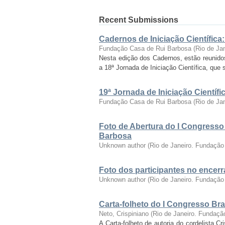
Recent Submissions
Cadernos de Iniciação Científica
Fundação Casa de Rui Barbosa
(
Rio de Ja
Nesta edição dos Cadernos, estão reunido
a 18ª Jornada de Iniciação Científica, que 
19ª Jornada de Iniciação Cientí
Fundação Casa de Rui Barbosa
(
Rio de Ja
Foto de Abertura do I Congresso
Barbosa
Unknown author
(
Rio de Janeiro. Fundação
Foto dos participantes no encer
Unknown author
(
Rio de Janeiro. Fundação
Carta-folheto do I Congresso Bras
Neto, Crispiniano
(
Rio de Janeiro. Fundaçã
A Carta-folheto de autoria do cordelista C