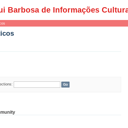
ticos
ui Barbosa de Informações Cultur
cos
ticos
lections:
mmunity