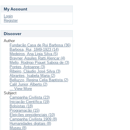
My Account
Login
Register
Discover
Author
Fundação Casa de Rui Barbosa (36)
Barbosa, Rui, 1849-1923 (14)
Medeiros, Ana Ligia Silva (5)
Brayner, Aquiles Ratti Alencar (4)
Mello, Rodrigo Piquet Saboia de (3)
Pontes, Antoanne (3)
Ribeiro, Cláudio José Silva (3)
Abrantes, Isabela Maria (2)
Belluzzo, Regina Celia Baptista (2)
Calil Junior, Alberto (2)
... View More
Subject
Campanha Civilista (23)
Iniciação Científica (19)
Bolsistas (18)
Programação (15)
Eleições presidenciais (10)
Campanha Civilista 1909 (8)
Humanidades digitais (8)
Museu (8)