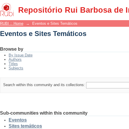
Eventos e Sites Temáticos
Repositório Rui Barbosa de 
RUBI :: Home
→
Eventos e Sites Temáticos
Eventos e Sites Temáticos
Browse by
By Issue Date
Authors
Titles
Subjects
Search within this community and its collections:
Sub-communities within this community
Eventos
Sites temáticos