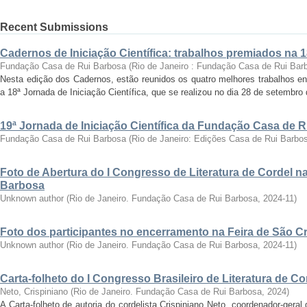
Recent Submissions
Cadernos de Iniciação Científica: trabalhos premiados na 
Fundação Casa de Rui Barbosa
(
Rio de Janeiro : Fundação Casa de Rui Bar
Nesta edição dos Cadernos, estão reunidos os quatro melhores trabalhos en
a 18ª Jornada de Iniciação Científica, que se realizou no dia 28 de setembro 
19ª Jornada de Iniciação Científica da Fundação Casa de 
Fundação Casa de Rui Barbosa
(
Rio de Janeiro: Edições Casa de Rui Barbo
Foto de Abertura do I Congresso de Literatura de Cordel 
Barbosa
Unknown author
(
Rio de Janeiro. Fundação Casa de Rui Barbosa
,
2024-11
)
Foto dos participantes no encerramento na Feira de São C
Unknown author
(
Rio de Janeiro. Fundação Casa de Rui Barbosa
,
2024-11
)
Carta-folheto do I Congresso Brasileiro de Literatura de Co
Neto, Crispiniano
(
Rio de Janeiro. Fundação Casa de Rui Barbosa
,
2024
)
A Carta-folheto de autoria do cordelista Crispiniano Neto, coordenador-geral