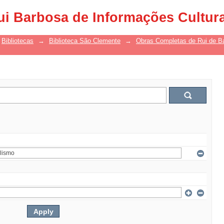
ui Barbosa de Informações Cultur
Bibliotecas
→
Biblioteca São Clemente
→
Obras Completas de Rui de B