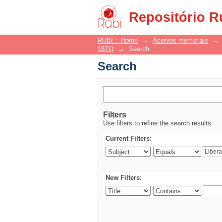
Search
Repositório R
RUBI :: Home
→
Acervos memoriais
→
1871)
→
Search
Search
Filters
Use filters to refine the search results.
Current Filters:
New Filters: