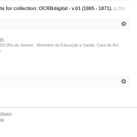
ts for collection: OCRBdigital - v.01 (1865 - 1871).
(0.025
os
923
(
Rio de Janeiro : Ministério da Educação e Saúde, Casa de Rui
)
aSpace
osa