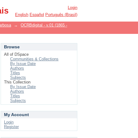
Login
ais
English
Español
Português (Brasil)
arbosa
→
OCRBdigital - v.01 (1865 -
Browse
All of DSpace
Communities & Collections
By Issue Date
Authors
Titles
Subjects
This Collection
By Issue Date
Authors
Titles
Subjects
My Account
Login
Register