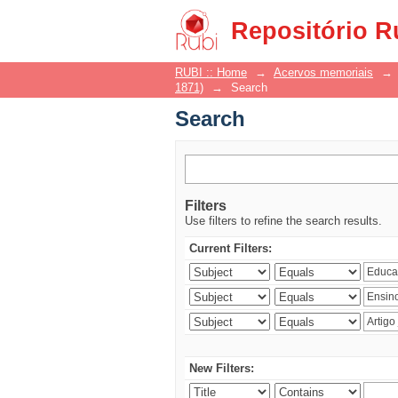
Search
Repositório R
RUBI :: Home
→
Acervos memoriais
→
1871)
→
Search
Search
Filters
Use filters to refine the search results.
Current Filters:
New Filters: