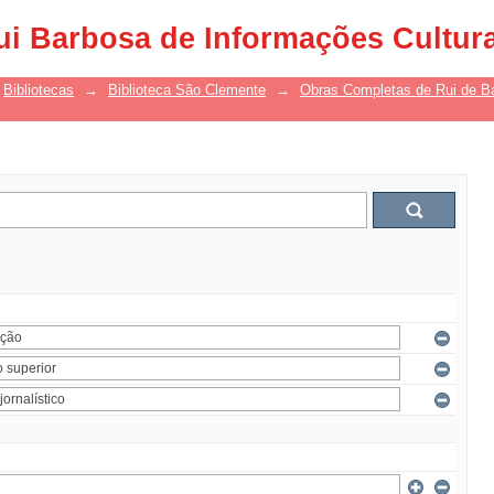
ui Barbosa de Informações Cultur
Bibliotecas
→
Biblioteca São Clemente
→
Obras Completas de Rui de B