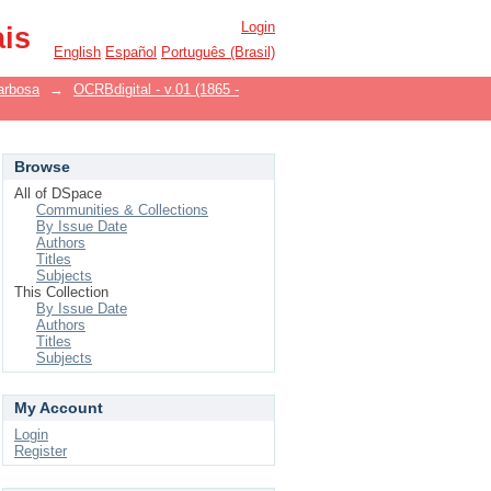
Login
ais
English
Español
Português (Brasil)
arbosa
→
OCRBdigital - v.01 (1865 -
Browse
All of DSpace
Communities & Collections
By Issue Date
Authors
Titles
Subjects
This Collection
By Issue Date
Authors
Titles
Subjects
My Account
Login
Register