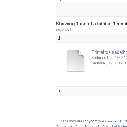
Showing 1 out of a total of 1 resul
seconds)
1
Primeiros trabalh
Barbosa, Rui, 1849-1
Barbosa , 1951
,
1951
1
DSpace software
copyright © 2002-2023
Dur
Contact Us
|
Send Feedback
|
Casa Rui Barb