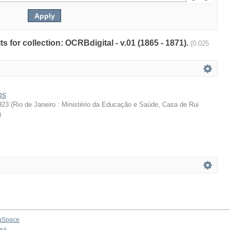
ts for collection: OCRBdigital - v.01 (1865 - 1871).
(0.025
os
923
(
Rio de Janeiro : Ministério da Educação e Saúde, Casa de Rui
)
aSpace
osa