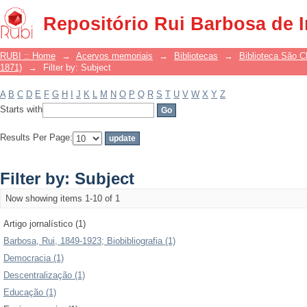
Filter by: Subject
Repositório Rui Barbosa de 
RUBI :: Home
→
Acervos memoriais
→
Bibliotecas
→
Biblioteca São 
1871)
→
Filter by: Subject
A
B
C
D
E
F
G
H
I
J
K
L
M
N
O
P
Q
R
S
T
U
V
W
X
Y
Z
Starts with
Results Per Page:
Filter by: Subject
Now showing items 1-10 of 1
Artigo jornalístico (1)
Barbosa, Rui, 1849-1923; Biobibliografia (1)
Democracia (1)
Descentralização (1)
Educação (1)