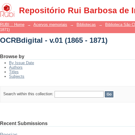
OCRBdigital - v.01 (1865 - 1871)
Repositório Rui Barbosa de 
RUBI :: Home
→
Acervos memoriais
→
Bibliotecas
→
Biblioteca São 
1871)
OCRBdigital - v.01 (1865 - 1871)
Browse by
By Issue Date
Authors
Titles
Subjects
Search within this collection:
Recent Submissions
Poesias