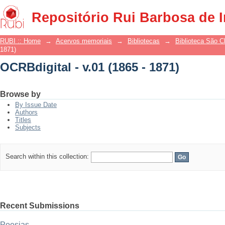
OCRBdigital - v.01 (1865 - 1871)
Repositório Rui Barbosa de 
RUBI :: Home
→
Acervos memoriais
→
Bibliotecas
→
Biblioteca São 
1871)
OCRBdigital - v.01 (1865 - 1871)
Browse by
By Issue Date
Authors
Titles
Subjects
Search within this collection:
Recent Submissions
Poesias