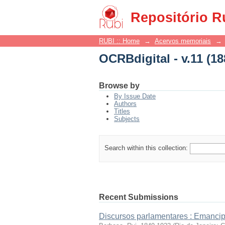
OCRBdigital - v.11 (18
Repositório R
RUBI :: Home
→
Acervos memoriais
→
OCRBdigital - v.11 (18
Browse by
By Issue Date
Authors
Titles
Subjects
Search within this collection:
Recent Submissions
Discursos parlamentares : Emanci