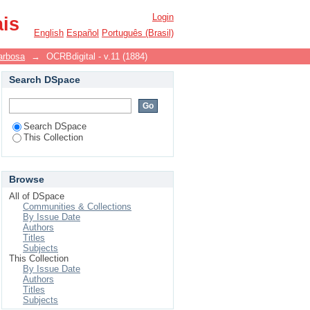
Login
ais
English
Español
Português (Brasil)
arbosa
→
OCRBdigital - v.11 (1884)
Search DSpace
Search DSpace
This Collection
Browse
All of DSpace
Communities & Collections
By Issue Date
Authors
Titles
Subjects
This Collection
By Issue Date
Authors
Titles
Subjects