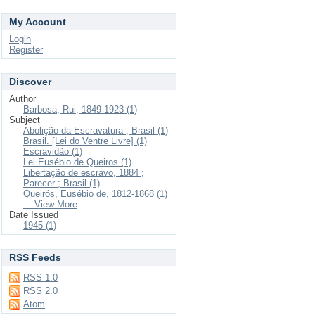
My Account
Login
Register
Discover
Author
Barbosa, Rui, 1849-1923 (1)
Subject
Abolição da Escravatura ; Brasil (1)
Brasil. [Lei do Ventre Livre] (1)
Escravidão (1)
Lei Eusébio de Queiros (1)
Libertação de escravo, 1884 ;
Parecer ; Brasil (1)
Queirós, Eusébio de, 1812-1868 (1)
... View More
Date Issued
1945 (1)
RSS Feeds
RSS 1.0
RSS 2.0
Atom