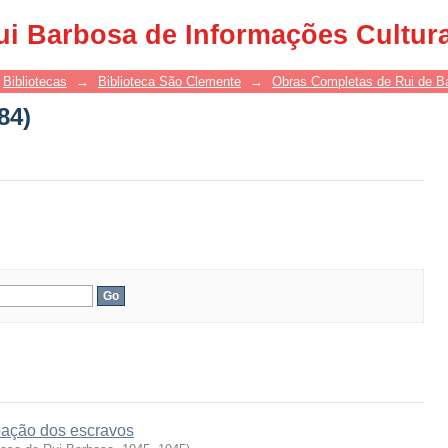
84)
ui Barbosa de Informações Cultur
Bibliotecas
→
Biblioteca São Clemente
→
Obras Completas de Rui de B
84)
pação dos escravos