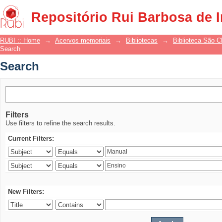
Search
Repositório Rui Barbosa de 
RUBI :: Home
→
Acervos memoriais
→
Bibliotecas
→
Biblioteca São 
Search
Search
Filters
Use filters to refine the search results.
Current Filters:
New Filters: