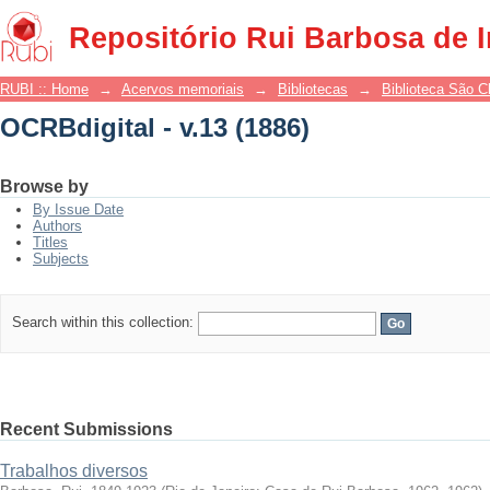
OCRBdigital - v.13 (1886)
Repositório Rui Barbosa de 
RUBI :: Home
→
Acervos memoriais
→
Bibliotecas
→
Biblioteca São 
OCRBdigital - v.13 (1886)
Browse by
By Issue Date
Authors
Titles
Subjects
Search within this collection:
Recent Submissions
Trabalhos diversos