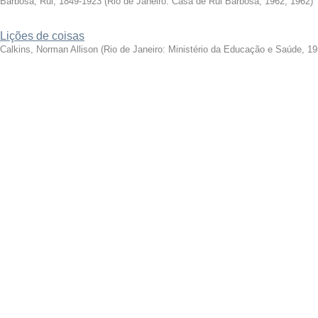
Barbosa, Rui, 1849-1923
(
Rio de Janeiro: Casa de Rui Barbosa, 1962
,
1962
)
Lições de coisas
Calkins, Norman Allison
(
Rio de Janeiro: Ministério da Educação e Saúde, 1