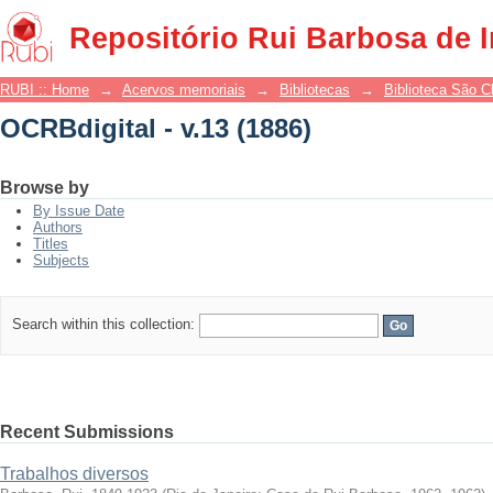
OCRBdigital - v.13 (1886)
Repositório Rui Barbosa de 
RUBI :: Home
→
Acervos memoriais
→
Bibliotecas
→
Biblioteca São 
OCRBdigital - v.13 (1886)
Browse by
By Issue Date
Authors
Titles
Subjects
Search within this collection:
Recent Submissions
Trabalhos diversos