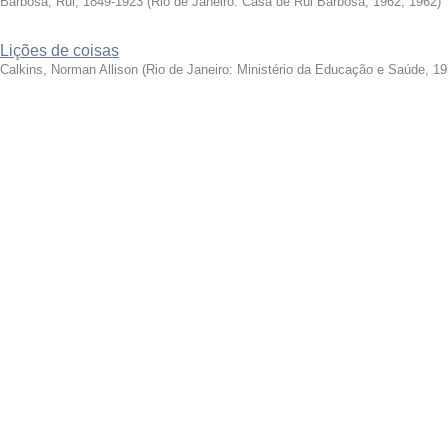
Barbosa, Rui, 1849-1923
(
Rio de Janeiro: Casa de Rui Barbosa, 1962
,
1962
)
Lições de coisas
Calkins, Norman Allison
(
Rio de Janeiro: Ministério da Educação e Saúde, 1