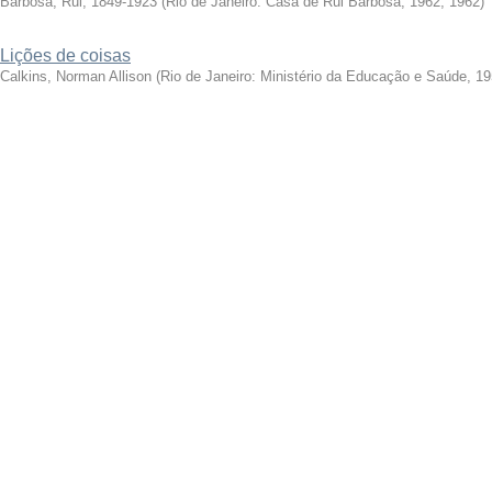
Barbosa, Rui, 1849-1923
(
Rio de Janeiro: Casa de Rui Barbosa, 1962
,
1962
)
Lições de coisas
Calkins, Norman Allison
(
Rio de Janeiro: Ministério da Educação e Saúde, 1