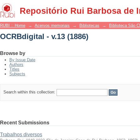
OCRBdigital - v.13 (1886)
Repositório Rui Barbosa de 
RUBI :: Home
→
Acervos memoriais
→
Bibliotecas
→
Biblioteca São 
OCRBdigital - v.13 (1886)
Browse by
By Issue Date
Authors
Titles
Subjects
Search within this collection:
Recent Submissions
Trabalhos diversos