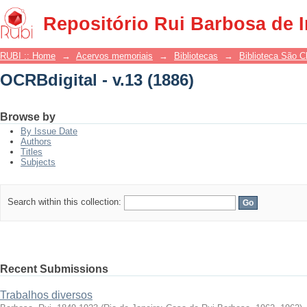
OCRBdigital - v.13 (1886)
Repositório Rui Barbosa de 
RUBI :: Home
→
Acervos memoriais
→
Bibliotecas
→
Biblioteca São 
OCRBdigital - v.13 (1886)
Browse by
By Issue Date
Authors
Titles
Subjects
Search within this collection:
Recent Submissions
Trabalhos diversos