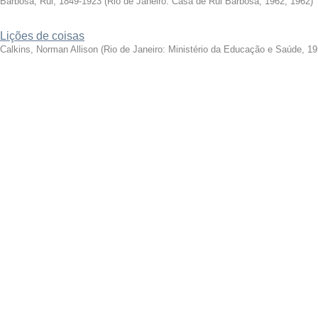
Barbosa, Rui, 1849-1923
(
Rio de Janeiro: Casa de Rui Barbosa, 1962
,
1962
)
Lições de coisas
Calkins, Norman Allison
(
Rio de Janeiro: Ministério da Educação e Saúde, 1