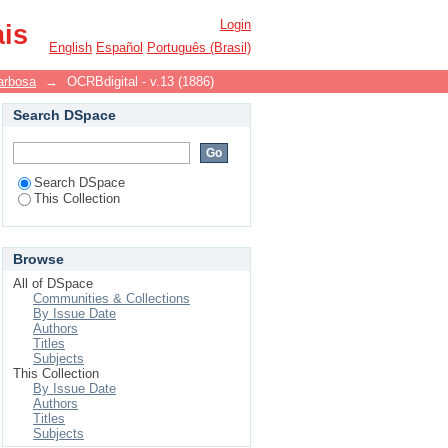
Login
ais
English
Español
Português (Brasil)
arbosa
→
OCRBdigital - v.13 (1886)
Search DSpace
Search DSpace
This Collection
Browse
All of DSpace
Communities & Collections
By Issue Date
Authors
Titles
Subjects
This Collection
By Issue Date
Authors
Titles
Subjects