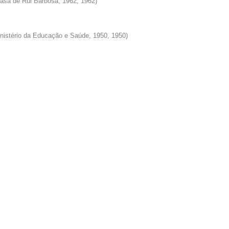
Casa de Rui Barbosa, 1962
,
1962
)
inistério da Educação e Saúde, 1950
,
1950
)