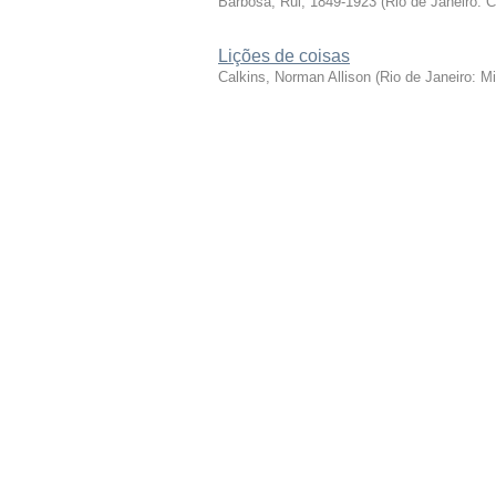
Barbosa, Rui, 1849-1923
(
Rio de Janeiro: 
Lições de coisas
Calkins, Norman Allison
(
Rio de Janeiro: M