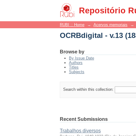
OCRBdigital - v.13 (18
Repositório R
RUBI :: Home
→
Acervos memoriais
→
OCRBdigital - v.13 (18
Browse by
By Issue Date
Authors
Titles
Subjects
Search within this collection:
Recent Submissions
Trabalhos diversos