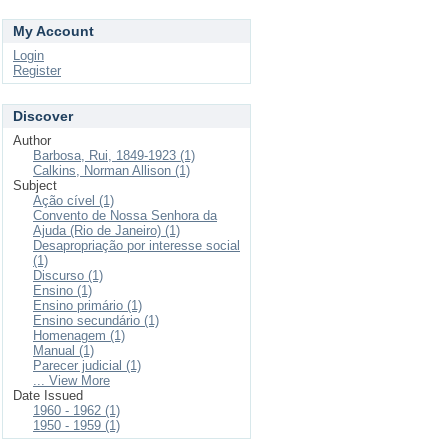
My Account
Login
Register
Discover
Author
Barbosa, Rui, 1849-1923 (1)
Calkins, Norman Allison (1)
Subject
Ação cível (1)
Convento de Nossa Senhora da
Ajuda (Rio de Janeiro) (1)
Desapropriação por interesse social
(1)
Discurso (1)
Ensino (1)
Ensino primário (1)
Ensino secundário (1)
Homenagem (1)
Manual (1)
Parecer judicial (1)
... View More
Date Issued
1960 - 1962 (1)
1950 - 1959 (1)