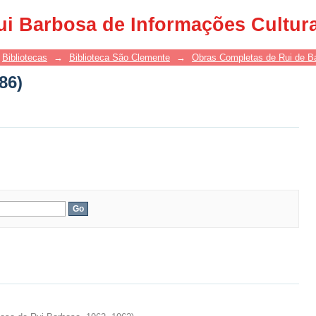
86)
ui Barbosa de Informações Cultur
Bibliotecas
→
Biblioteca São Clemente
→
Obras Completas de Rui de B
86)