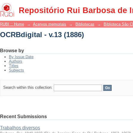
OCRBdigital - v.13 (1886)
Repositório Rui Barbosa de 
RUBI :: Home
→
Acervos memoriais
→
Bibliotecas
→
Biblioteca São 
OCRBdigital - v.13 (1886)
Browse by
By Issue Date
Authors
Titles
Subjects
Search within this collection:
Recent Submissions
Trabalhos diversos