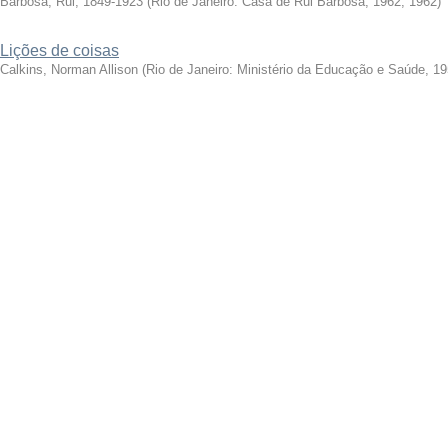
Barbosa, Rui, 1849-1923
(
Rio de Janeiro: Casa de Rui Barbosa, 1962
,
1962
)
Lições de coisas
Calkins, Norman Allison
(
Rio de Janeiro: Ministério da Educação e Saúde, 1