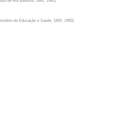
Casa de Rui Barbosa, 1962
,
1962
)
inistério da Educação e Saúde, 1950
,
1950
)