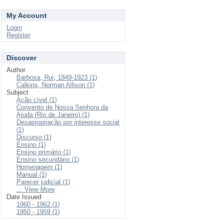
My Account
Login
Register
Discover
Author
Barbosa, Rui, 1849-1923 (1)
Calkins, Norman Allison (1)
Subject
Ação cível (1)
Convento de Nossa Senhora da
Ajuda (Rio de Janeiro) (1)
Desapropriação por interesse social
(1)
Discurso (1)
Ensino (1)
Ensino primário (1)
Ensino secundário (1)
Homenagem (1)
Manual (1)
Parecer judicial (1)
... View More
Date Issued
1960 - 1962 (1)
1950 - 1959 (1)