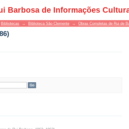
86)
ui Barbosa de Informações Cultur
Bibliotecas
→
Biblioteca São Clemente
→
Obras Completas de Rui de B
86)