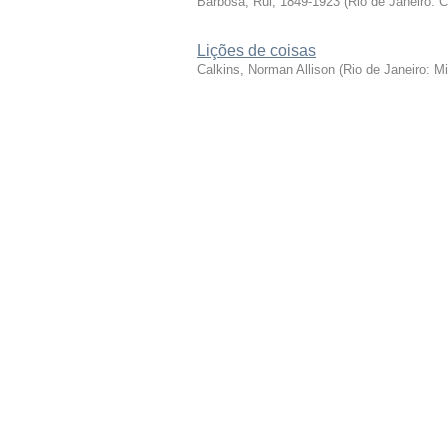
Barbosa, Rui, 1849-1923
(
Rio de Janeiro: 
Lições de coisas
Calkins, Norman Allison
(
Rio de Janeiro: M