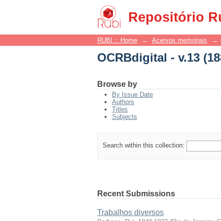
OCRBdigital - v.13 (18
Repositório R
RUBI :: Home
→
Acervos memoriais
→
OCRBdigital - v.13 (18
Browse by
By Issue Date
Authors
Titles
Subjects
Search within this collection:
Recent Submissions
Trabalhos diversos