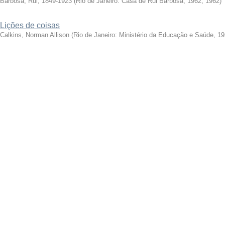
Barbosa, Rui, 1849-1923
(
Rio de Janeiro: Casa de Rui Barbosa, 1962
,
1962
)
Lições de coisas
Calkins, Norman Allison
(
Rio de Janeiro: Ministério da Educação e Saúde, 1