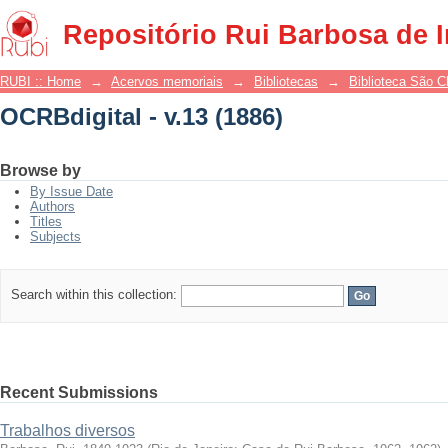
OCRBdigital - v.13 (1886)
Repositório Rui Barbosa de 
RUBI :: Home
→
Acervos memoriais
→
Bibliotecas
→
Biblioteca São 
OCRBdigital - v.13 (1886)
Browse by
By Issue Date
Authors
Titles
Subjects
Search within this collection:
Recent Submissions
Trabalhos diversos