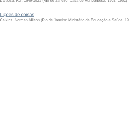
Barbosa, Rui, 1849-1923
(
Rio de Janeiro: Casa de Rui Barbosa, 1962
,
1962
)
Lições de coisas
Calkins, Norman Allison
(
Rio de Janeiro: Ministério da Educação e Saúde, 1