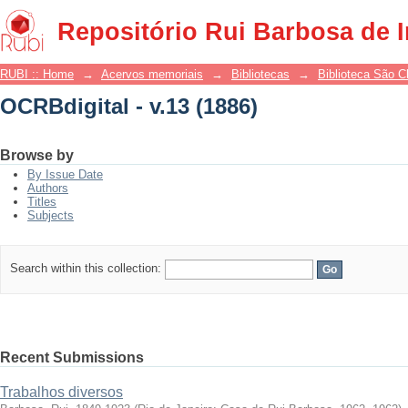
OCRBdigital - v.13 (1886)
Repositório Rui Barbosa de 
RUBI :: Home
→
Acervos memoriais
→
Bibliotecas
→
Biblioteca São 
OCRBdigital - v.13 (1886)
Browse by
By Issue Date
Authors
Titles
Subjects
Search within this collection:
Recent Submissions
Trabalhos diversos