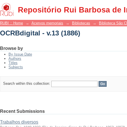
OCRBdigital - v.13 (1886)
Repositório Rui Barbosa de 
RUBI :: Home
→
Acervos memoriais
→
Bibliotecas
→
Biblioteca São 
OCRBdigital - v.13 (1886)
Browse by
By Issue Date
Authors
Titles
Subjects
Search within this collection:
Recent Submissions
Trabalhos diversos