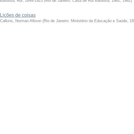
Barbosa, Rui, 1849-1923
(
Rio de Janeiro: Casa de Rui Barbosa, 1962
,
1962
)
Lições de coisas
Calkins, Norman Allison
(
Rio de Janeiro: Ministério da Educação e Saúde, 1