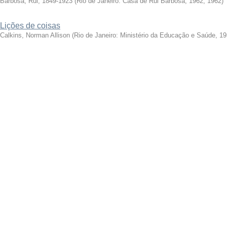
Barbosa, Rui, 1849-1923
(
Rio de Janeiro: Casa de Rui Barbosa, 1962
,
1962
)
Lições de coisas
Calkins, Norman Allison
(
Rio de Janeiro: Ministério da Educação e Saúde, 1