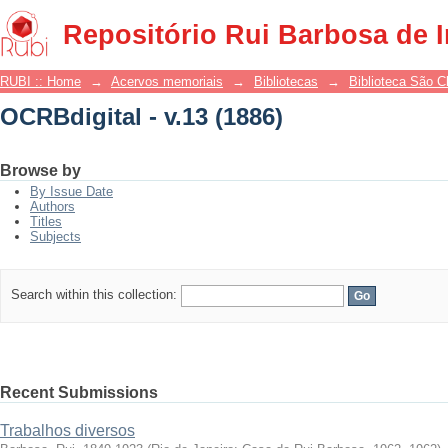
OCRBdigital - v.13 (1886)
Repositório Rui Barbosa de 
RUBI :: Home
→
Acervos memoriais
→
Bibliotecas
→
Biblioteca São 
OCRBdigital - v.13 (1886)
Browse by
By Issue Date
Authors
Titles
Subjects
Search within this collection:
Recent Submissions
Trabalhos diversos