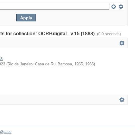
ts for collection: OCRBdigital - v.15 (1888).
(0.0 seconds)
os
923
(
Rio de Janeiro: Casa de Rui Barbosa, 1965
,
1965
)
aSpace