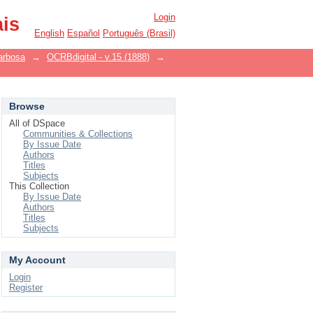
Login
ais
English
Español
Português (Brasil)
arbosa
→
OCRBdigital - v.15 (1888)
→
Browse
All of DSpace
Communities & Collections
By Issue Date
Authors
Titles
Subjects
This Collection
By Issue Date
Authors
Titles
Subjects
My Account
Login
Register