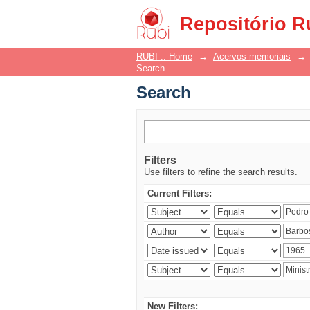
Search
Repositório R
RUBI :: Home
→
Acervos memoriais
→
Search
Search
Filters
Use filters to refine the search results.
Current Filters:
New Filters: