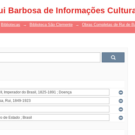
ui Barbosa de Informações Cultur
Bibliotecas
→
Biblioteca São Clemente
→
Obras Completas de Rui de B