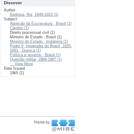
Discover
Author
Barbosa, Rui, 1849-1923 (1)
Subject
Abolição da Escravatura ; Brasil (1)
Câmbio (1)
Direito processual civil (1)
Ministro de Estado ; Brasil (1)
Ministro de Estado ; Inglaterra (1)
Pedro II, Imperador do Brasil, 1825-
1891 ; Doença (1)
Política e governo ; Brasil (1)
Questão militar, 1884-1887 (1)
... View More
Date Issued
1965 (1)
Theme by