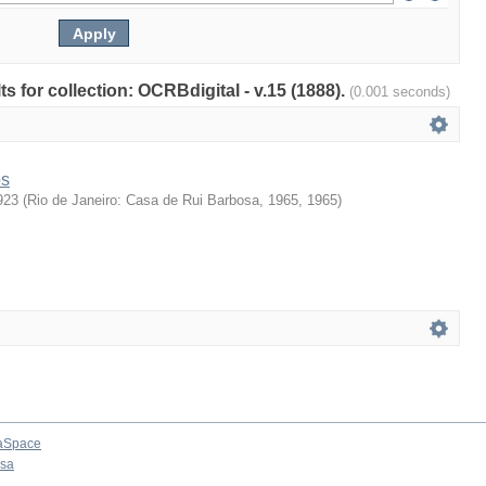
ts for collection: OCRBdigital - v.15 (1888).
(0.001 seconds)
os
923
(
Rio de Janeiro: Casa de Rui Barbosa, 1965
,
1965
)
aSpace
osa