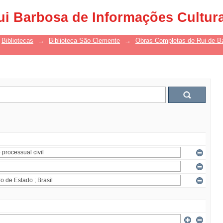
ui Barbosa de Informações Cultur
Bibliotecas
→
Biblioteca São Clemente
→
Obras Completas de Rui de B