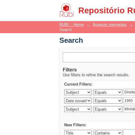
Search
Repositório R
RUBI :: Home
→
Acervos memoriais
→
Search
Search
Filters
Use filters to refine the search results.
Current Filters:
New Filters: