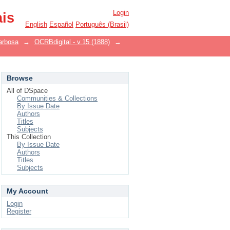
Login
ais
English
Español
Português (Brasil)
arbosa
→
OCRBdigital - v.15 (1888)
→
Browse
All of DSpace
Communities & Collections
By Issue Date
Authors
Titles
Subjects
This Collection
By Issue Date
Authors
Titles
Subjects
My Account
Login
Register