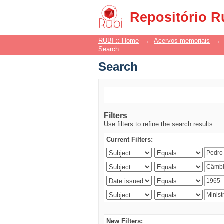
Search
Repositório R
RUBI :: Home
→
Acervos memoriais
→
Search
Search
Filters
Use filters to refine the search results.
Current Filters:
New Filters: