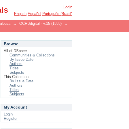
Login
ais
English
Español
Português (Brasil)
arbosa
→
OCRBdigital - v.15 (1888)
→
Browse
All of DSpace
Communities & Collections
By Issue Date
Authors
Titles
Subjects
This Collection
By Issue Date
Authors
Titles
Subjects
My Account
Login
Register