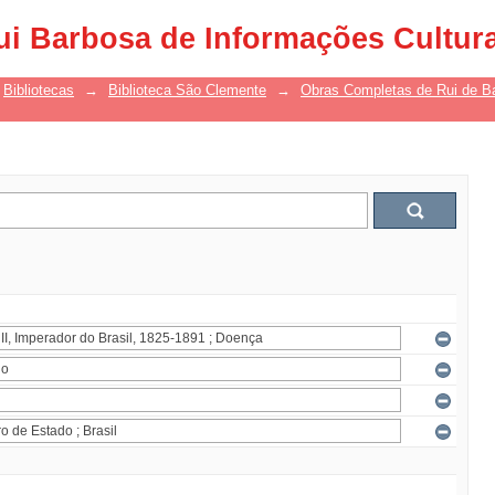
ui Barbosa de Informações Cultur
Bibliotecas
→
Biblioteca São Clemente
→
Obras Completas de Rui de B