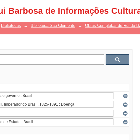
ui Barbosa de Informações Cultur
Bibliotecas
→
Biblioteca São Clemente
→
Obras Completas de Rui de B