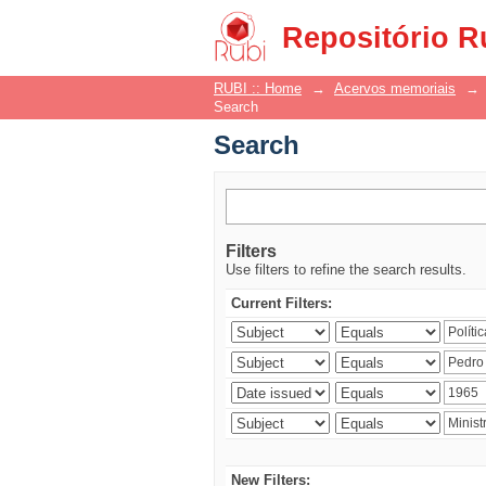
Search
Repositório R
RUBI :: Home
→
Acervos memoriais
→
Search
Search
Filters
Use filters to refine the search results.
Current Filters:
New Filters: