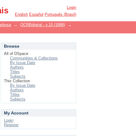
Login
ais
English
Español
Português (Brasil)
arbosa
→
OCRBdigital - v.15 (1888)
→
Browse
All of DSpace
Communities & Collections
By Issue Date
Authors
Titles
Subjects
This Collection
By Issue Date
Authors
Titles
Subjects
My Account
Login
Register