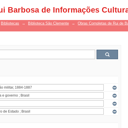
ui Barbosa de Informações Cultur
Bibliotecas
→
Biblioteca São Clemente
→
Obras Completas de Rui de B