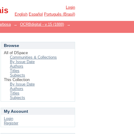
Login
ais
English
Español
Português (Brasil)
arbosa
→
OCRBdigital - v.15 (1888)
→
Browse
All of DSpace
Communities & Collections
By Issue Date
Authors
Titles
Subjects
This Collection
By Issue Date
Authors
Titles
Subjects
My Account
Login
Register