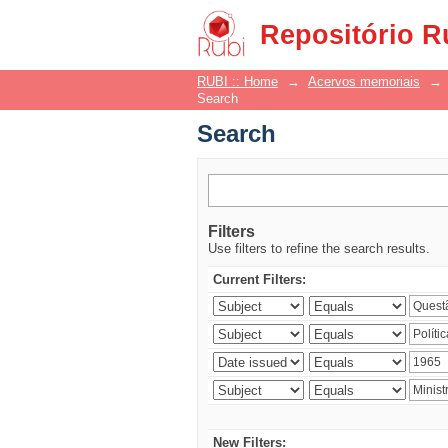
Search
Repositório R
RUBI :: Home
→
Acervos memoriais
→
Search
Search
Filters
Use filters to refine the search results.
Current Filters:
New Filters: