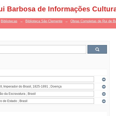
ui Barbosa de Informações Cultur
Bibliotecas
→
Biblioteca São Clemente
→
Obras Completas de Rui de B