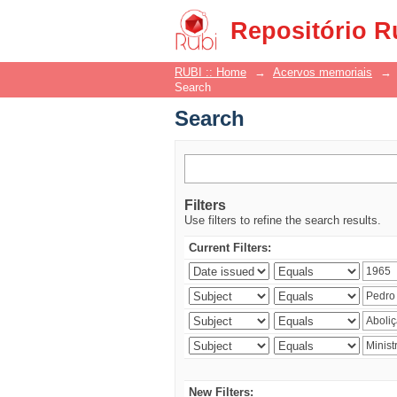
Search
Repositório R
RUBI :: Home
→
Acervos memoriais
→
Search
Search
Filters
Use filters to refine the search results.
Current Filters:
New Filters: