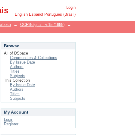
Login
ais
English
Español
Português (Brasil)
arbosa
→
OCRBdigital - v.15 (1888)
→
Browse
All of DSpace
Communities & Collections
By Issue Date
Authors
Titles
Subjects
This Collection
By Issue Date
Authors
Titles
Subjects
My Account
Login
Register