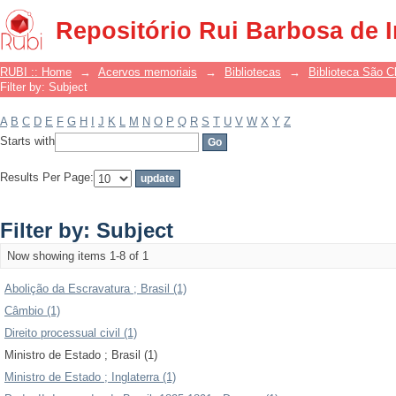
Filter by: Subject
Repositório Rui Barbosa de 
RUBI :: Home
→
Acervos memoriais
→
Bibliotecas
→
Biblioteca São 
Filter by: Subject
A
B
C
D
E
F
G
H
I
J
K
L
M
N
O
P
Q
R
S
T
U
V
W
X
Y
Z
Starts with
Results Per Page:
Filter by: Subject
Now showing items 1-8 of 1
Abolição da Escravatura ; Brasil (1)
Câmbio (1)
Direito processual civil (1)
Ministro de Estado ; Brasil (1)
Ministro de Estado ; Inglaterra (1)