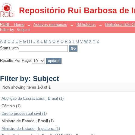
Filter by: Subject
Repositório Rui Barbosa de 
RUBI :: Home
→
Acervos memoriais
→
Bibliotecas
→
Biblioteca São 
Filter by: Subject
A
B
C
D
E
F
G
H
I
J
K
L
M
N
O
P
Q
R
S
T
U
V
W
X
Y
Z
Starts with
Results Per Page:
Filter by: Subject
Now showing items 1-8 of 1
Abolição da Escravatura ; Brasil (1)
Câmbio (1)
Direito processual civil (1)
Ministro de Estado ; Brasil (1)
Ministro de Estado ; Inglaterra (1)