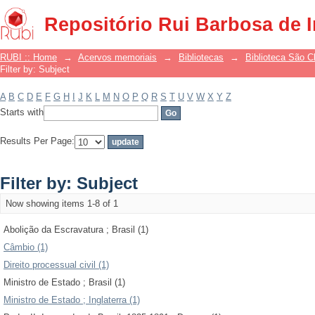
Filter by: Subject
Repositório Rui Barbosa de 
RUBI :: Home
→
Acervos memoriais
→
Bibliotecas
→
Biblioteca São 
Filter by: Subject
A
B
C
D
E
F
G
H
I
J
K
L
M
N
O
P
Q
R
S
T
U
V
W
X
Y
Z
Starts with
Results Per Page:
Filter by: Subject
Now showing items 1-8 of 1
Abolição da Escravatura ; Brasil (1)
Câmbio (1)
Direito processual civil (1)
Ministro de Estado ; Brasil (1)
Ministro de Estado ; Inglaterra (1)