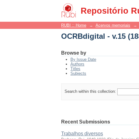
OCRBdigital - v.15 (18
Repositório R
RUBI :: Home
→
Acervos memoriais
→
OCRBdigital - v.15 (18
Browse by
By Issue Date
Authors
Titles
Subjects
Search within this collection:
Recent Submissions
Trabalhos diversos