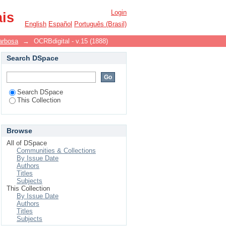
Login
ais
English
Español
Português (Brasil)
arbosa
→
OCRBdigital - v.15 (1888)
Search DSpace
Search DSpace
This Collection
Browse
All of DSpace
Communities & Collections
By Issue Date
Authors
Titles
Subjects
This Collection
By Issue Date
Authors
Titles
Subjects