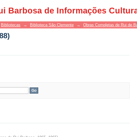
88)
ui Barbosa de Informações Cultur
Bibliotecas
→
Biblioteca São Clemente
→
Obras Completas de Rui de B
88)