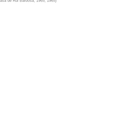
Casa de Rui Barbosa, 1965
,
1965
)