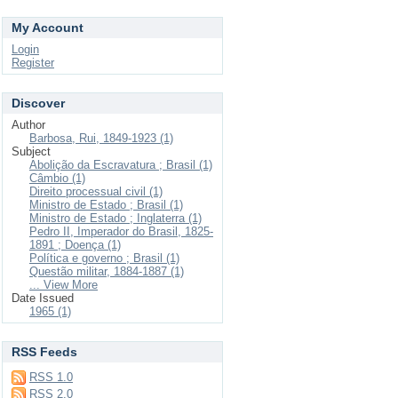
My Account
Login
Register
Discover
Author
Barbosa, Rui, 1849-1923 (1)
Subject
Abolição da Escravatura ; Brasil (1)
Câmbio (1)
Direito processual civil (1)
Ministro de Estado ; Brasil (1)
Ministro de Estado ; Inglaterra (1)
Pedro II, Imperador do Brasil, 1825-
1891 ; Doença (1)
Política e governo ; Brasil (1)
Questão militar, 1884-1887 (1)
... View More
Date Issued
1965 (1)
RSS Feeds
RSS 1.0
RSS 2.0