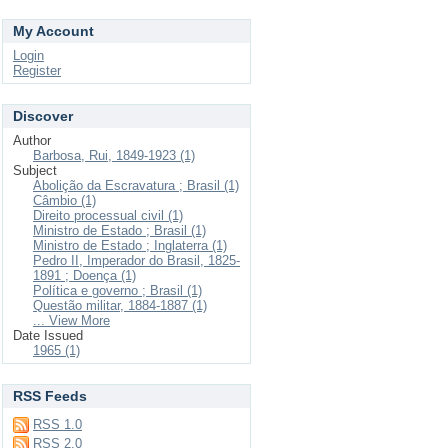
My Account
Login
Register
Discover
Author
Barbosa, Rui, 1849-1923 (1)
Subject
Abolição da Escravatura ; Brasil (1)
Câmbio (1)
Direito processual civil (1)
Ministro de Estado ; Brasil (1)
Ministro de Estado ; Inglaterra (1)
Pedro II, Imperador do Brasil, 1825-
1891 ; Doença (1)
Política e governo ; Brasil (1)
Questão militar, 1884-1887 (1)
... View More
Date Issued
1965 (1)
RSS Feeds
RSS 1.0
RSS 2.0