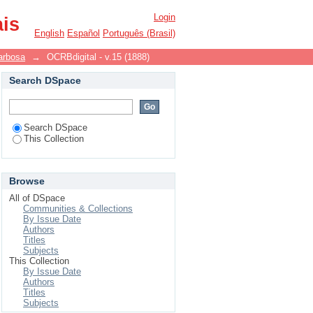
Login
ais
English
Español
Português (Brasil)
arbosa
→
OCRBdigital - v.15 (1888)
Search DSpace
Search DSpace
This Collection
Browse
All of DSpace
Communities & Collections
By Issue Date
Authors
Titles
Subjects
This Collection
By Issue Date
Authors
Titles
Subjects