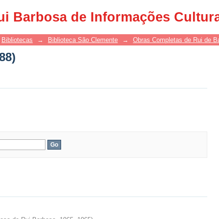
88)
ui Barbosa de Informações Cultur
Bibliotecas
→
Biblioteca São Clemente
→
Obras Completas de Rui de B
88)