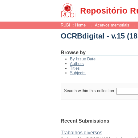
OCRBdigital - v.15 (18
Repositório R
RUBI :: Home
→
Acervos memoriais
→
OCRBdigital - v.15 (18
Browse by
By Issue Date
Authors
Titles
Subjects
Search within this collection:
Recent Submissions
Trabalhos diversos