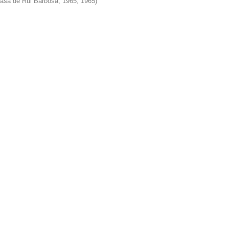
Casa de Rui Barbosa, 1965
,
1965
)