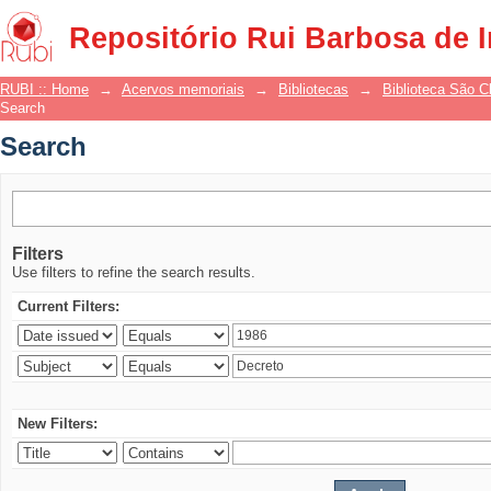
Search
Repositório Rui Barbosa de 
RUBI :: Home
→
Acervos memoriais
→
Bibliotecas
→
Biblioteca São 
Search
Search
Filters
Use filters to refine the search results.
Current Filters:
New Filters: