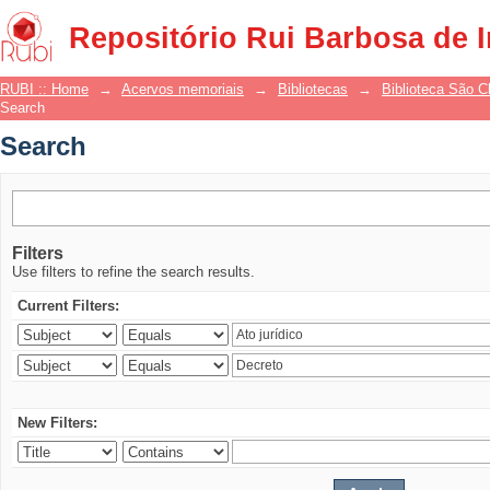
Search
Repositório Rui Barbosa de 
RUBI :: Home
→
Acervos memoriais
→
Bibliotecas
→
Biblioteca São 
Search
Search
Filters
Use filters to refine the search results.
Current Filters:
New Filters: