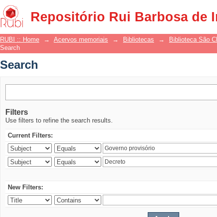
Search
Repositório Rui Barbosa de 
RUBI :: Home
→
Acervos memoriais
→
Bibliotecas
→
Biblioteca São 
Search
Search
Filters
Use filters to refine the search results.
Current Filters:
New Filters: