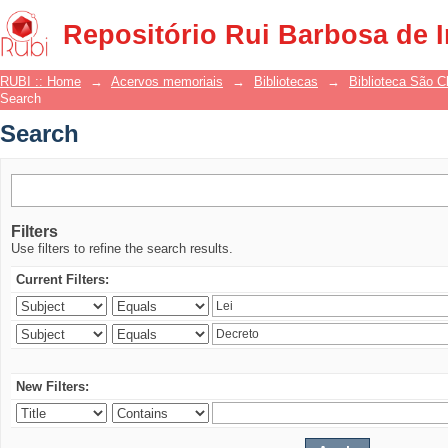
Search
Repositório Rui Barbosa de 
RUBI :: Home
→
Acervos memoriais
→
Bibliotecas
→
Biblioteca São 
Search
Search
Filters
Use filters to refine the search results.
Current Filters:
New Filters: