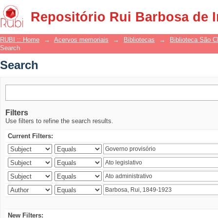
Search
Repositório Rui Barbosa de 
RUBI :: Home
→
Acervos memoriais
→
Bibliotecas
→
Biblioteca São 
Search
Search
Filters
Use filters to refine the search results.
Current Filters:
New Filters: