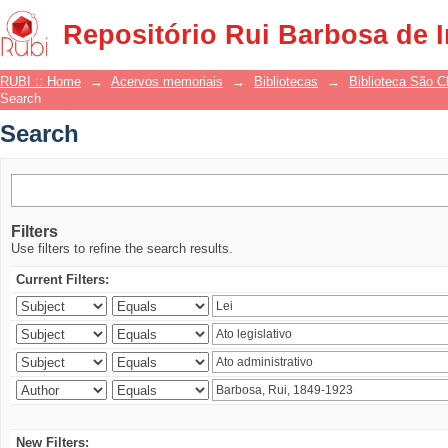
Search
Repositório Rui Barbosa de 
RUBI :: Home
→
Acervos memoriais
→
Bibliotecas
→
Biblioteca São 
Search
Search
Filters
Use filters to refine the search results.
Current Filters:
New Filters: