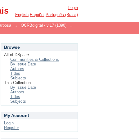
Login
ais
English
Español
Português (Brasil)
arbosa
→
OCRBdigital - v.17 (1890)
→
Browse
All of DSpace
Communities & Collections
By Issue Date
Authors
Titles
Subjects
This Collection
By Issue Date
Authors
Titles
Subjects
My Account
Login
Register