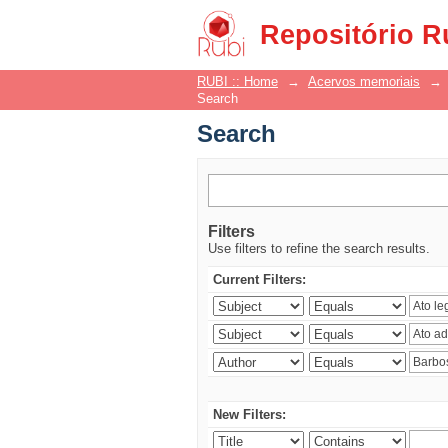
Search
Repositório R
RUBI :: Home
→
Acervos memoriais
→
Search
Search
Filters
Use filters to refine the search results.
Current Filters:
New Filters: