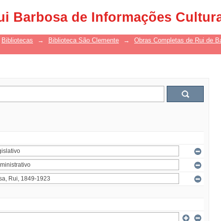
ui Barbosa de Informações Cultur
Bibliotecas
→
Biblioteca São Clemente
→
Obras Completas de Rui de B