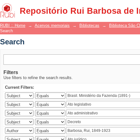
Search
Repositório Rui Barbosa de 
RUBI :: Home
→
Acervos memoriais
→
Bibliotecas
→
Biblioteca São 
Search
Search
Filters
Use filters to refine the search results.
Current Filters: