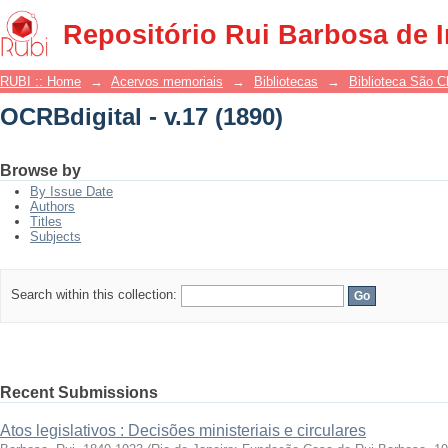
OCRBdigital - v.17 (1890)
Repositório Rui Barbosa de 
RUBI :: Home
→
Acervos memoriais
→
Bibliotecas
→
Biblioteca São 
OCRBdigital - v.17 (1890)
Browse by
By Issue Date
Authors
Titles
Subjects
Search within this collection:
Recent Submissions
Atos legislativos : Decisões ministeriais e circulares