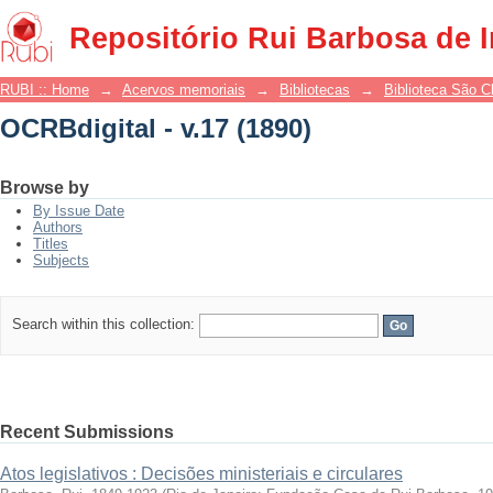
OCRBdigital - v.17 (1890)
Repositório Rui Barbosa de 
RUBI :: Home
→
Acervos memoriais
→
Bibliotecas
→
Biblioteca São 
OCRBdigital - v.17 (1890)
Browse by
By Issue Date
Authors
Titles
Subjects
Search within this collection:
Recent Submissions
Atos legislativos : Decisões ministeriais e circulares