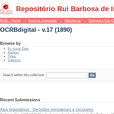
OCRBdigital - v.17 (1890)
Repositório Rui Barbosa de 
RUBI :: Home
→
Acervos memoriais
→
Bibliotecas
→
Biblioteca São 
OCRBdigital - v.17 (1890)
Browse by
By Issue Date
Authors
Titles
Subjects
Search within this collection:
Recent Submissions
Atos legislativos : Decisões ministeriais e circulares